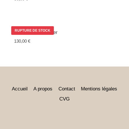
5.00
sur 5
RUPTURE DE STOCK
Saladier en Robinier
130,00
€
Accueil
A propos
Contact
Mentions légales
CVG