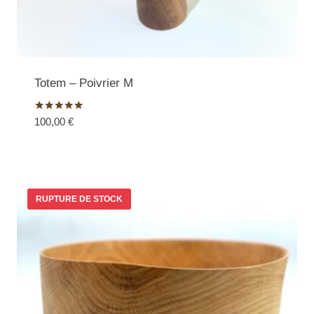
Totem – Poivrier M
Note
100,00
€
5.00
sur 5
RUPTURE DE STOCK