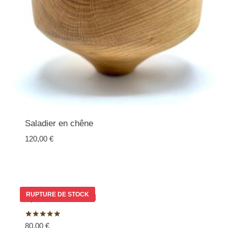
Saladier en chêne
120,00
€
RUPTURE DE STOCK
Epure – Poivrier M
Note
80,00
€